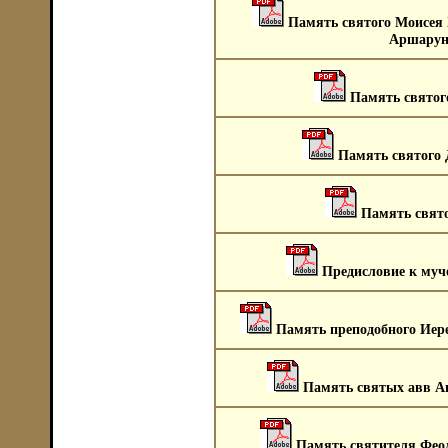
Память святого Моисея 
Аршаруни
Память святог
Память святого 
Память свято
Предисловие к муч
Память преподобного Иер
Память святых авв Аг
Память святителя Феод