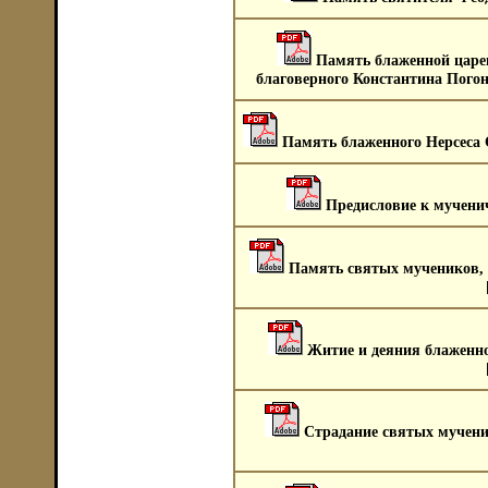
Память блаженной царе
благоверного Константина Погон
Память блаженного Нерсеса 
Предисловие к мученич
Память святых мучеников, 
Житие и деяния блаженно
Страдание святых мучени