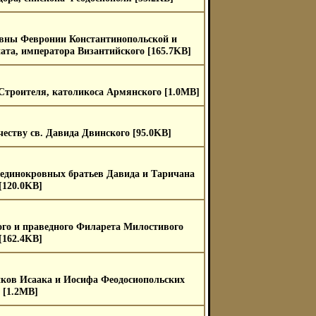
вны Февронии Константинопольской и
ата, императора Византийского [165.7KB]
Строителя, католикоса Армянского [1.0MB]
еству св. Давида Двинского [95.0KB]
единокровных братьев Давида и Таричана
[120.0KB]
го и праведного Филарета Милостивого
[162.4KB]
ков Исаака и Иосифа Феодосиопольских
[1.2MB]