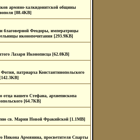
иков армяно-халкидонитской общины
ополя [88.4KB]
 и благоверной Феодоры, императрицы
тельницы иконопочитания [293.9KB]
того Лазаря Иконописца [62.0KB]
 Фотия, патриарха Константинопольского
[142.3KB]
о отца нашего Стефана, архиепископа
опольского [64.7KB]
тию св. Марии Новой Фракийской [1.1MB]
го Никона Армянина, просветителя Спарты