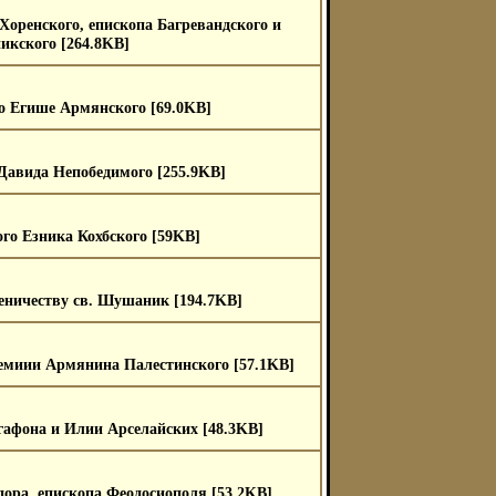
Хоренского, епископа Багревандского и
кского [264.8KB]
о Егише Армянского [69.0KB]
Давида Непобедимого [255.9KB]
го Езника Кохбского [59KB]
еничеству св. Шушаник [194.7KB]
емиии Армянина Палестинского [57.1KB]
афона и Илии Арселайских [48.3KB]
ора, епископа Феодосиополя [53.2KB]