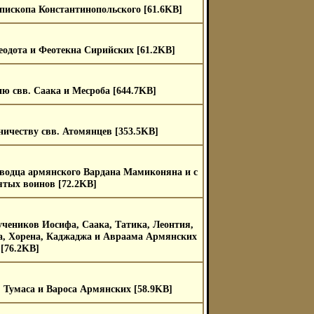
епископа Константинопольского [61.6KB]
одота и Феотекна Сирийских [61.2KB]
ю свв. Саака и Месроба [644.7KB]
ничеству свв. Атомянцев [353.5KB]
водца армянского Вардана Мамиконяна и с
ятых воинов [72.2KB]
еников Иосифа, Саака, Татика, Леонтия,
, Хорена, Каджаджа и Авраама Армянских
[76.2KB]
 Тумаса и Вароса Армянских [58.9KB]