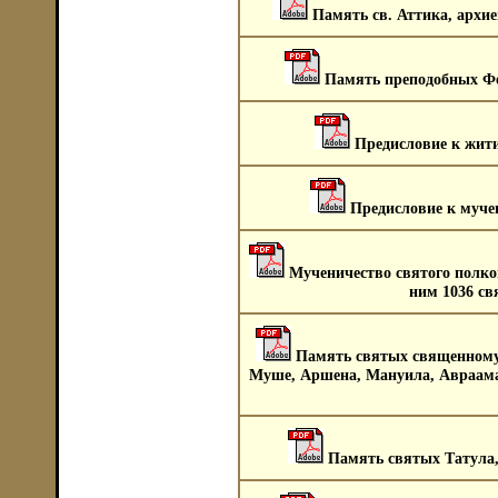
Память св. Аттика, архи
Память преподобных Фе
Предисловие к жити
Предисловие к муче
Мученичество святого полко
ним 1036 св
Память святых священномуч
Муше, Аршена, Мануила, Авраама
Память святых Татула,