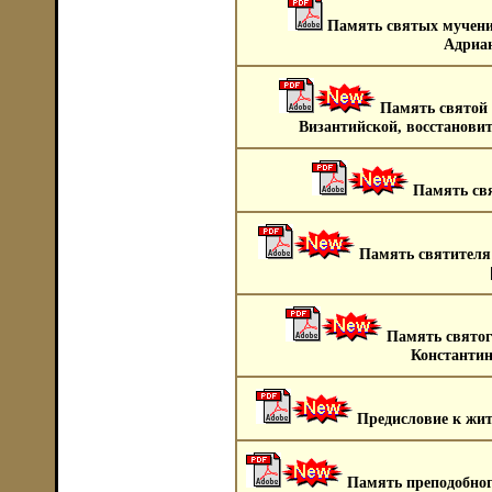
Память святых мучен
Адриан
Память святой
Византийской, восстанови
Память свя
Память святителя
Память святог
Константин
Предисловие к жи
Память преподобно