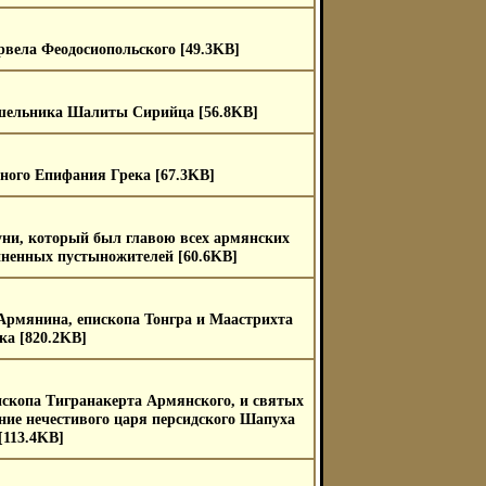
рвела Феодосиопольского [49.3KB]
шельника Шалиты Сирийца [56.8KB]
ного Епифания Грека [67.3KB]
ни, который был главою всех армянских
диненных пустыножителей [60.6KB]
Армянина, епископа Тонгра и Маастрихта
ка [820.2KB]
скопа Тигранакерта Армянского, и святых
ние нечестивого царя персидского Шапуха
[113.4KB]