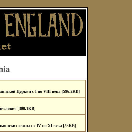
nia
янской Церкви с I по VIII века [596.2KB]
дисловие [300.1KB]
мянских святых c IV по XI века [53KB]