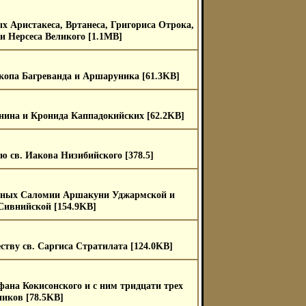
х Аристакеса, Вртанеса, Григориса Отрока,
 Нерсеса Великого [1.1MB]
скопа Багреванда и Аршаруника [61.3KB]
ина и Кронида Каппадокийских [62.2KB]
ю св. Иакова Низибийского [378.5]
рных Саломии Аршакуни Уджармской и
ивнийской [154.9KB]
ству св. Саргиса Стратилата [124.0KB]
фана Кокисонского и с ним тридцати трех
иков [78.5KB]