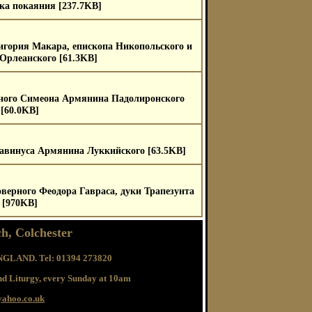
ка покаяния [237.7KB]
игория Макара, епископа Никопольского и
Орлеанского [61.3KB]
ного Симеона Армянина Падолиронского
[60.0KB]
авинуса Армянина Луккийского [63.5KB]
верного Феодора Гавраса, дуки Трапезунта
[970KB]
h, Colchester
ENGLAND. Tel: 01394 273820
and Liturgy, every Sunday at 10am
ahoo.co.uk