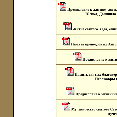
Предисловие к житиям святы
Юсика, Данниила и
Житие святого Хада, епи
Память преподобных Антон
Предисловие к жити
Память святых благове
Перожавры С
Предисловие к мучениче
Мученичество святого Сте
мучен