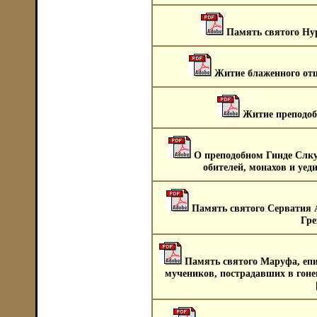
Память святого Ну
Житие блаженного от
Житие преподоб
О преподобном Гинде Слку
обителей, монахов и уе
Память святого Серватия 
Гре
Память святого Маруфа, епи
мучеников, пострадавших в гоне