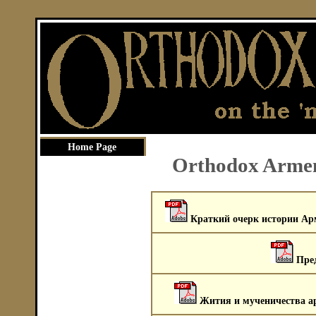
Home Page
Orthodox Arme
Краткий очерк истории Арм
Пре
Жития и мученичества ар